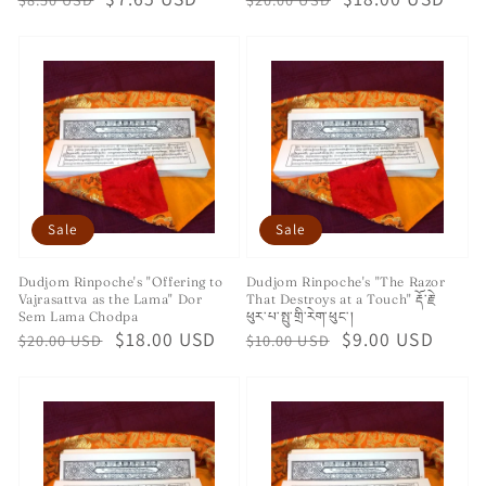
price
price
price
price
Sale
Sale
Dudjom Rinpoche's "Offering to
Dudjom Rinpoche's "The Razor
Vajrasattva as the Lama" Dor
That Destroys at a Touch" རྡོ་རྗེ་
Sem Lama Chodpa
ཕུར་པ་སྤུ་གྲི་རེག་ཕུང་།
Regular
Sale
$18.00 USD
Regular
Sale
$9.00 USD
$20.00 USD
$10.00 USD
price
price
price
price