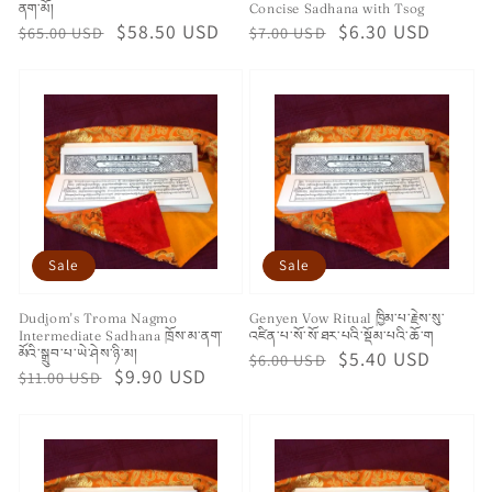
ནག་མོ།
Concise Sadhana with Tsog
Regular
Sale
$58.50 USD
Regular
Sale
$6.30 USD
$65.00 USD
$7.00 USD
price
price
price
price
Sale
Sale
Dudjom's Troma Nagmo
Genyen Vow Ritual ཁྱིམ་པ་རྗེས་སུ་
Intermediate Sadhana ཁྲོས་མ་ནག་
འཛིན་པ་སོ་སོ་ཐར་པའི་སྡོམ་པའི་ཆོ་ག
མོའི་སྒྲུབ་པ་ཡེ་ཤེས་ཉི་མ།
Regular
Sale
$5.40 USD
$6.00 USD
Regular
Sale
$9.90 USD
$11.00 USD
price
price
price
price