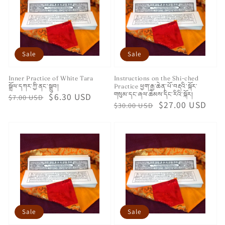
Sale
Sale
Inner Practice of White Tara
Instructions on the Shi-ched
སྒྲོལ་དཀར་ཀྱི་ནང་སྒྲུབ།
Practice ཕྱག་རྒྱ་ཆེན་པོ་བརྡའི་སྐོར་
གསུམ་དང་ཞལ་ཆེམས་དིང་རིའི་སྐོར།
Regular
Sale
$6.30 USD
$7.00 USD
Regular
Sale
$27.00 USD
$30.00 USD
price
price
price
price
Sale
Sale