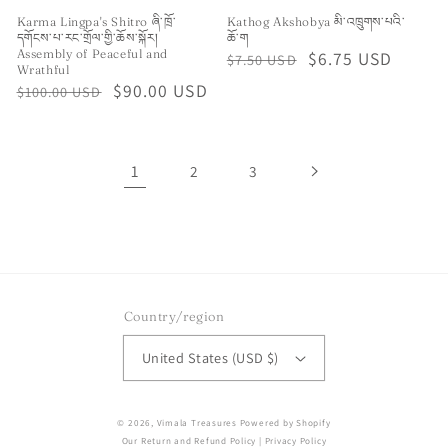
Karma Lingpa's Shitro ཞི་ཁྲོ་
Kathog Akshobya མི་འཁྲུགས་པའི་
དགོངས་པ་རང་གྲོལ་གྱི་ཆོས་སྐོར།
ཆོ་ག
Assembly of Peaceful and
Regular
Sale
$6.75 USD
$7.50 USD
Wrathful
price
price
Regular
Sale
$90.00 USD
$100.00 USD
price
price
1
2
3
Country/region
United States (USD $)
© 2026,
Vimala Treasures
Powered by Shopify
Our Return and Refund Policy
|
Privacy Policy